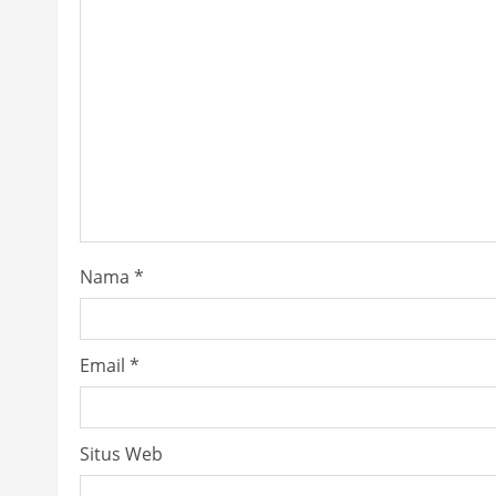
e
R
e
a
d
i
Nama
*
n
g
Email
*
Situs Web