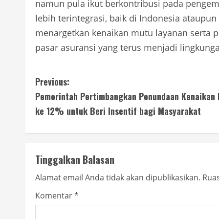
namun pula ikut berkontribusi pada pengem
lebih terintegrasi, baik di Indonesia ataupun
menargetkan kenaikan mutu layanan serta p
pasar asuransi yang terus menjadi lingkung
C
Previous:
Pemerintah Pertimbangkan Penundaan Kenaikan
o
ke 12% untuk Beri Insentif bagi Masyarakat
n
t
Tinggalkan Balasan
i
Alamat email Anda tidak akan dipublikasikan.
Ruas
n
Komentar
*
u