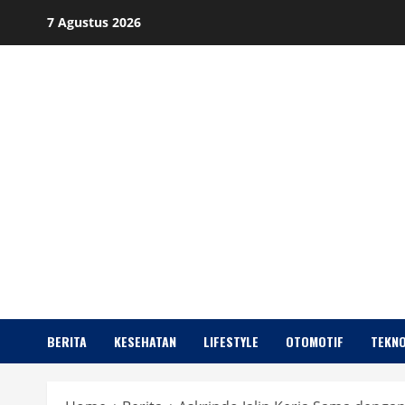
Skip
7 Agustus 2026
to
content
BERITA
KESEHATAN
LIFESTYLE
OTOMOTIF
TEKNO