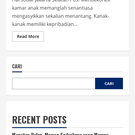
kamar anak memanglah senantiasa
mengasyikkan sekalian menantang. Kanak-
kanak memiliki kepribadian...
Read
Read More
more
about
Inspirasi
Seru
Membuat
Kamar
CARI
Anak
yang
Nyaman
dan
Penuh
CARI
Warna
RECENT POSTS