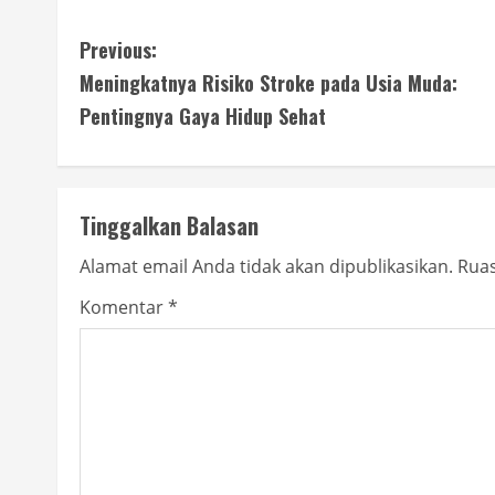
C
Previous:
Meningkatnya Risiko Stroke pada Usia Muda:
o
Pentingnya Gaya Hidup Sehat
n
t
Tinggalkan Balasan
i
Alamat email Anda tidak akan dipublikasikan.
Ruas
n
Komentar
*
u
e
R
e