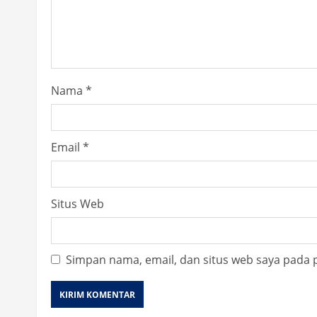
a
d
i
Nama
*
n
g
Email
*
Situs Web
Simpan nama, email, dan situs web saya pada 