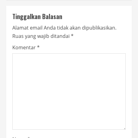
n
u
Tinggalkan Balasan
e
Alamat email Anda tidak akan dipublikasikan.
Ruas yang wajib ditandai
*
R
Komentar
*
e
a
d
i
n
g