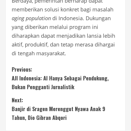
Berdaya, pemerintah berharap dapat
memberikan solusi konkret bagi masalah
aging population
di Indonesia. Dukungan
yang diberikan melalui program ini
diharapkan dapat menjadikan lansia lebih
aktif, produktif, dan tetap merasa dihargai
di tengah masyarakat.
C
Previous:
AJI Indonesia: AI Hanya Sebagai Pendukung,
o
Bukan Pengganti Jurnalistik
n
Next:
t
Banjir di Sragen Merenggut Nyawa Anak 9
i
Tahun, Dio Gibran Abqori